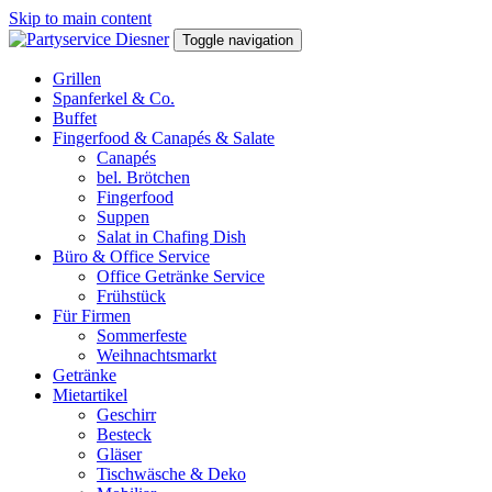
Skip to main content
Toggle navigation
Grillen
Spanferkel & Co.
Buffet
Fingerfood & Canapés & Salate
Canapés
bel. Brötchen
Fingerfood
Suppen
Salat in Chafing Dish
Büro & Office Service
Office Getränke Service
Frühstück
Für Firmen
Sommerfeste
Weihnachtsmarkt
Getränke
Mietartikel
Geschirr
Besteck
Gläser
Tischwäsche & Deko