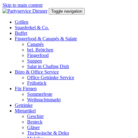
Skip to main content
Toggle navigation
Grillen
Spanferkel & Co.
Buffet
Fingerfood & Canapés & Salate
Canapés
bel. Brötchen
Fingerfood
Suppen
Salat in Chafing Dish
Büro & Office Service
Office Getränke Service
Frühstück
Für Firmen
Sommerfeste
Weihnachtsmarkt
Getränke
Mietartikel
Geschirr
Besteck
Gläser
Tischwäsche & Deko