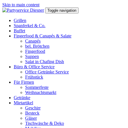
Skip to main content
Toggle navigation
Grillen
Spanferkel & Co.
Buffet
Fingerfood & Canapés & Salate
Canapés
bel. Brötchen
Fingerfood
Suppen
Salat in Chafing Dish
Büro & Office Service
Office Getränke Service
Frühstück
Für Firmen
Sommerfeste
Weihnachtsmarkt
Getränke
Mietartikel
Geschirr
Besteck
Gläser
Tischwäsche & Deko