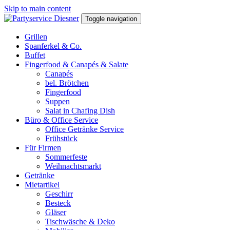
Skip to main content
Toggle navigation
Grillen
Spanferkel & Co.
Buffet
Fingerfood & Canapés & Salate
Canapés
bel. Brötchen
Fingerfood
Suppen
Salat in Chafing Dish
Büro & Office Service
Office Getränke Service
Frühstück
Für Firmen
Sommerfeste
Weihnachtsmarkt
Getränke
Mietartikel
Geschirr
Besteck
Gläser
Tischwäsche & Deko