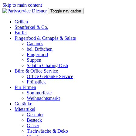
Skip to main content
Toggle navigation
Grillen
Spanferkel & Co.
Buffet
Fingerfood & Canapés & Salate
Canapés
bel. Brötchen
Fingerfood
Suppen
Salat in Chafing Dish
Büro & Office Service
Office Getränke Service
Frühstück
Für Firmen
Sommerfeste
Weihnachtsmarkt
Getränke
Mietartikel
Geschirr
Besteck
Gläser
Tischwäsche & Deko