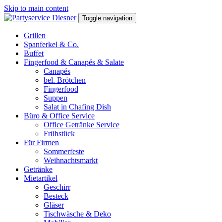
Skip to main content
Toggle navigation
Grillen
Spanferkel & Co.
Buffet
Fingerfood & Canapés & Salate
Canapés
bel. Brötchen
Fingerfood
Suppen
Salat in Chafing Dish
Büro & Office Service
Office Getränke Service
Frühstück
Für Firmen
Sommerfeste
Weihnachtsmarkt
Getränke
Mietartikel
Geschirr
Besteck
Gläser
Tischwäsche & Deko