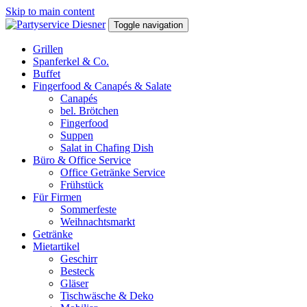
Skip to main content
Toggle navigation
Grillen
Spanferkel & Co.
Buffet
Fingerfood & Canapés & Salate
Canapés
bel. Brötchen
Fingerfood
Suppen
Salat in Chafing Dish
Büro & Office Service
Office Getränke Service
Frühstück
Für Firmen
Sommerfeste
Weihnachtsmarkt
Getränke
Mietartikel
Geschirr
Besteck
Gläser
Tischwäsche & Deko