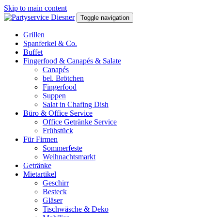
Skip to main content
Toggle navigation
Grillen
Spanferkel & Co.
Buffet
Fingerfood & Canapés & Salate
Canapés
bel. Brötchen
Fingerfood
Suppen
Salat in Chafing Dish
Büro & Office Service
Office Getränke Service
Frühstück
Für Firmen
Sommerfeste
Weihnachtsmarkt
Getränke
Mietartikel
Geschirr
Besteck
Gläser
Tischwäsche & Deko