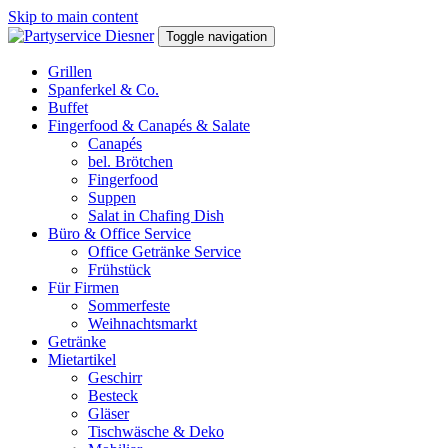
Skip to main content
Toggle navigation
Grillen
Spanferkel & Co.
Buffet
Fingerfood & Canapés & Salate
Canapés
bel. Brötchen
Fingerfood
Suppen
Salat in Chafing Dish
Büro & Office Service
Office Getränke Service
Frühstück
Für Firmen
Sommerfeste
Weihnachtsmarkt
Getränke
Mietartikel
Geschirr
Besteck
Gläser
Tischwäsche & Deko