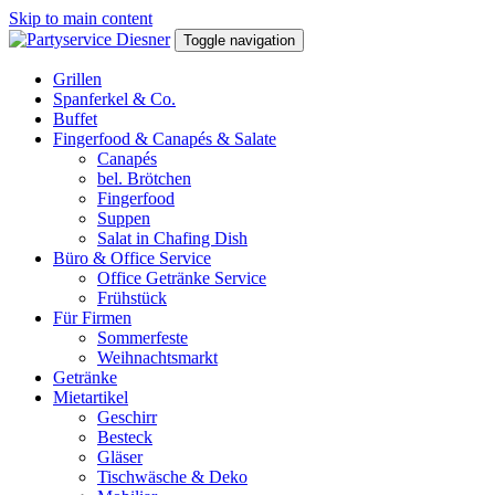
Skip to main content
Toggle navigation
Grillen
Spanferkel & Co.
Buffet
Fingerfood & Canapés & Salate
Canapés
bel. Brötchen
Fingerfood
Suppen
Salat in Chafing Dish
Büro & Office Service
Office Getränke Service
Frühstück
Für Firmen
Sommerfeste
Weihnachtsmarkt
Getränke
Mietartikel
Geschirr
Besteck
Gläser
Tischwäsche & Deko