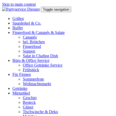
Skip to main content
Toggle navigation
Grillen
Spanferkel & Co.
Buffet
Fingerfood & Canapés & Salate
Canapés
bel. Brötchen
Fingerfood
Suppen
Salat in Chafing Dish
Büro & Office Service
Office Getränke Service
Frühstück
Für Firmen
Sommerfeste
Weihnachtsmarkt
Getränke
Mietartikel
Geschirr
Besteck
Gläser
Tischwäsche & Deko